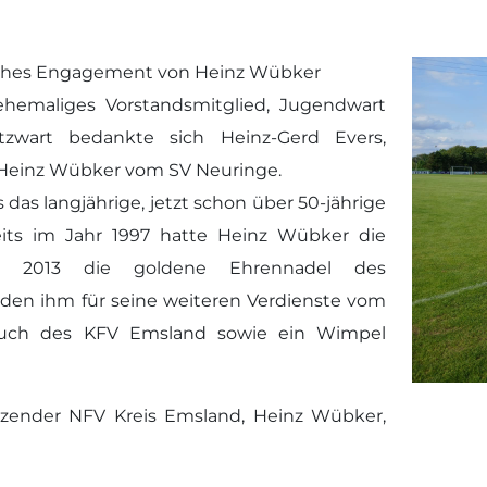
iches Engagement von Heinz Wübker
 ehemaliges Vorstandsmitglied, Jugendwart
atzwart bedankte sich Heinz-Gerd Evers,
i Heinz Wübker vom SV Neuringe.
das langjährige, jetzt schon über 50-jährige
ts im Jahr 1997 hatte Heinz Wübker die
r 2013 die goldene Ehrennadel des
rden ihm für seine weiteren Verdienste vom
etuch des KFV Emsland sowie ein Wimpel
sitzender NFV Kreis Emsland, Heinz Wübker,