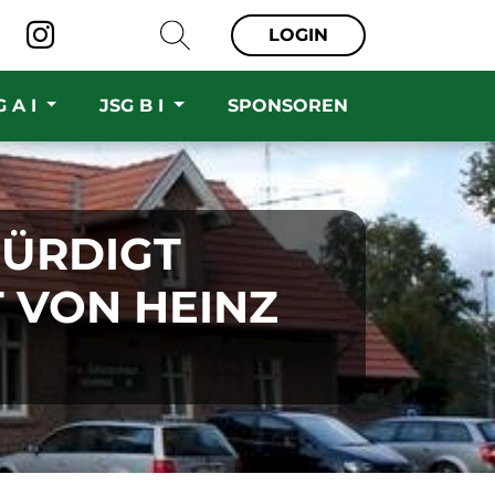
LOGIN
G A I
JSG B I
SPONSOREN
RDIGT E
ON HEINZ W