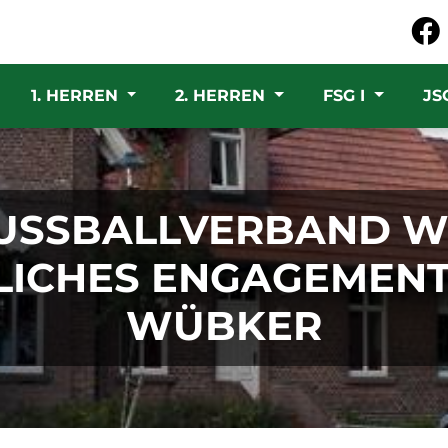
1. HERREN
2. HERREN
FSG I
JS
USSBALLVERBAND WÜ
CHES ENGAGEMENT V
ÜBKER