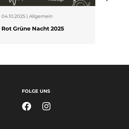
04.10.2025 | Allgemein
18.05.2
Rot Grüne Nacht 2025
Sport
FOLGE UNS