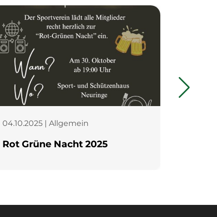
04.10.2025 | Allgemein
15.07.20
Rot Grüne Nacht 2025
Kreis
ehren
von H