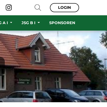
LOGIN
G A I
JSG B I
SPONSOREN